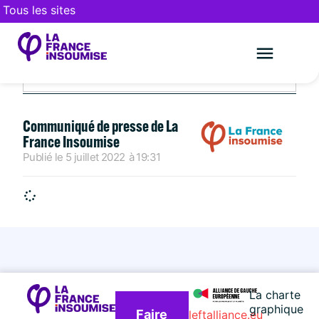
Tous les sites
JUILLET 5, 2022
Le mouveme
FAIRE UN DON
Communiqué de presse de La
France Insoumise
Publié le
5 juillet 2022
à
19:31
La charte
graphique
Faire
leftalliance.eu