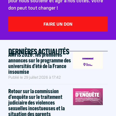
pour nous soutenir et agir à nos côtés. Votre
don peut tout changer !
FAIRE UN DON
DERNIÈRES ACTUALITÉS
AMFIS 2026 : les premières
annonces sur le programme des
universités d’été de la France
insoumise
Publié le
29 juillet 2026
à
17:42
Retour sur la commission
d’enquête sur le traitement
judiciaire des violences
sexuelles incestueuses et la
situation des parents