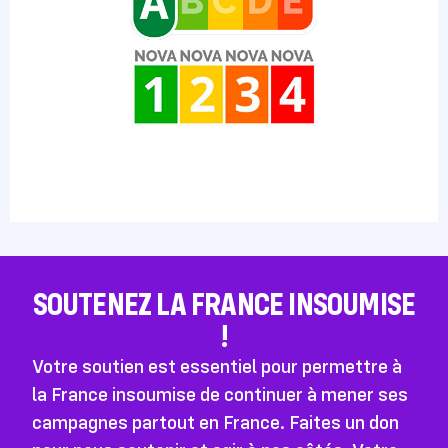
SOUTENEZ LA FRANCE INSOUMISE
!
Votre soutien est essentiel pour permettre à
la France insoumise de continuer à mener ses
campagnes partout en France. Faites un don