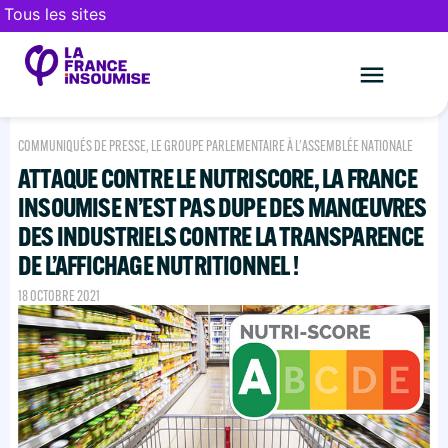
Tous les sites
Le mouveme
FAIRE UN DON
COMMUNIQUÉS DE PRESSE
,
LE GROUPE PARLEMENTAIRE À L'ASSEMBLÉE NATIONALE
ATTAQUE CONTRE LE NUTRISCORE, LA FRANCE
INSOUMISE N’EST PAS DUPE DES MANŒUVRES
DES INDUSTRIELS CONTRE LA TRANSPARENCE
DE L’AFFICHAGE NUTRITIONNEL !
18 OCTOBRE 2021