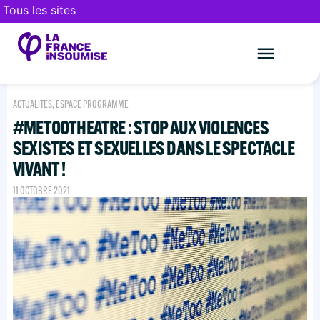
Tous les sites
Le mouveme
FAIRE UN DON
ACTUALITÉS
,
ESPACE PROGRAMME
#METOOTHEATRE : STOP AUX VIOLENCES
SEXISTES ET SEXUELLES DANS LE SPECTACLE
VIVANT !
11 OCTOBRE 2021