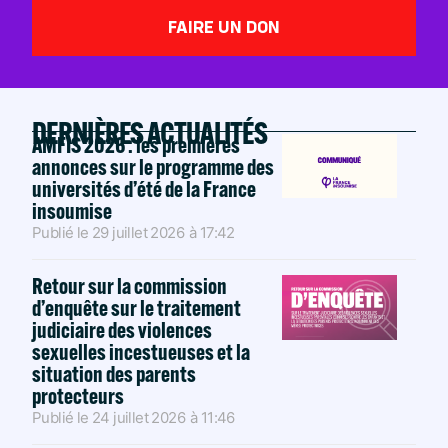
FAIRE UN DON
DERNIÈRES ACTUALITÉS
AMFIS 2026 : les premières
annonces sur le programme des
universités d’été de la France
insoumise
Publié le
29 juillet 2026
à
17:42
Retour sur la commission
d’enquête sur le traitement
judiciaire des violences
sexuelles incestueuses et la
situation des parents
protecteurs
Publié le
24 juillet 2026
à
11:46