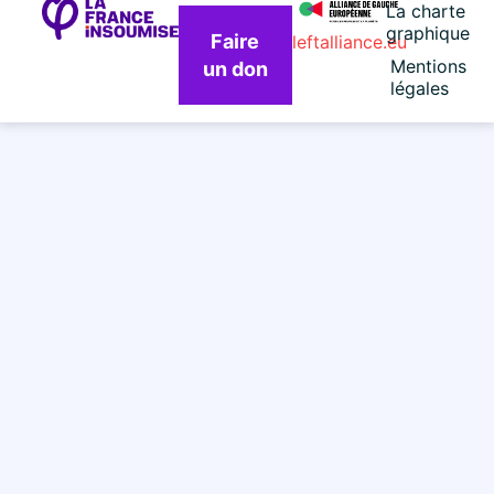
La charte
graphique
Faire
leftalliance.eu
Mentions
un don
légales