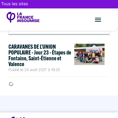
Tous les sites
AOÛT 24, 2021
Le mouveme
FAIRE UN DON
CARAVANES DE L’UNION
POPULAIRE - Jour 23 - Étapes de
Fontaine, Saint-Étienne et
Valence
Publié le
24 août 2021
à
19:25