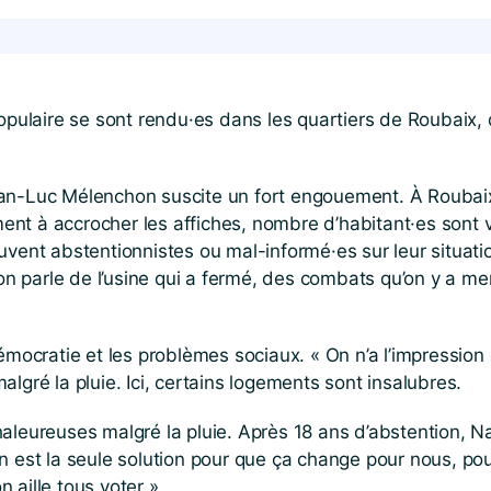
opulaire se sont rendu·es dans les quartiers de Roubaix, 
an-Luc Mélenchon suscite un fort engouement. À Roubaix, 
nt à accrocher les affiches, nombre d’habitant·es sont
uvent abstentionnistes ou mal-informé·es sur leur situatio
, on parle de l’usine qui a fermé, des combats qu’on y a 
émocratie et les problèmes sociaux. « On n’a l’impression
lgré la pluie. Ici, certains logements sont insalubres.
leureuses malgré la pluie. Après 18 ans d’abstention, Natha
n est la seule solution pour que ça change pour nous, po
n aille tous voter ».