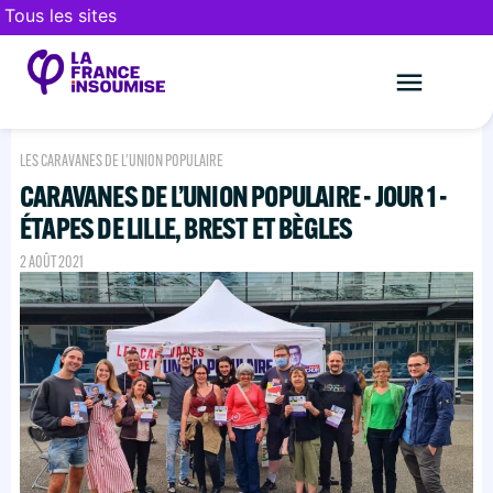
Tous les sites
Le mouveme
FAIRE UN DON
LES CARAVANES DE L'UNION POPULAIRE
CARAVANES DE L’UNION POPULAIRE - JOUR 1 -
ÉTAPES DE LILLE, BREST ET BÈGLES
2 AOÛT 2021