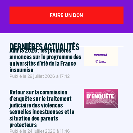
FAIRE UN DON
DERNIÈRES ACTUALITÉS
AMFIS 2026 : les premières
annonces sur le programme des
universités d’été de la France
insoumise
Publié le
29 juillet 2026
à
17:42
Retour sur la commission
d’enquête sur le traitement
judiciaire des violences
sexuelles incestueuses et la
situation des parents
protecteurs
Publié le
24 juillet 2026
à
11:46