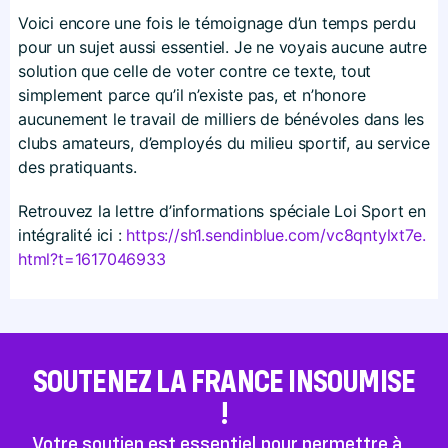
Voici encore une fois le témoignage d’un temps perdu
pour un sujet aussi essentiel. Je ne voyais aucune autre
solution que celle de voter contre ce texte, tout
simplement parce qu’il n’existe pas, et n’honore
aucunement le travail de milliers de bénévoles dans les
clubs amateurs, d’employés du milieu sportif, au service
des pratiquants.
Retrouvez la lettre d’informations spéciale Loi Sport en
intégralité ici :
https://​sh1​.sendinblue​.com/​v​c​8​q​n​t​y​l​x​t​7​e​.​
h​t​m​l​?​t​=​1​6​1​7​0​4​6​933
SOUTENEZ LA FRANCE INSOUMISE
!
Votre soutien est essentiel pour permettre à