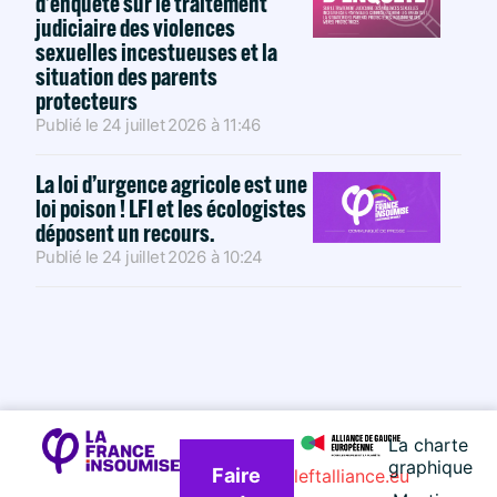
d’enquête sur le traitement
judiciaire des violences
sexuelles incestueuses et la
situation des parents
protecteurs
Publié le
24 juillet 2026
à
11:46
La loi d’urgence agricole est une
loi poison ! LFI et les écologistes
déposent un recours.
Publié le
24 juillet 2026
à
10:24
La charte
graphique
Faire
leftalliance.eu