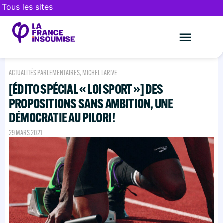
Tous les sites
Le mouveme
FAIRE UN DON
ACTUALITÉS PARLEMENTAIRES
,
MICHEL LARIVE
[ÉDITO SPÉCIAL « LOI SPORT »] DES
PROPOSITIONS SANS AMBITION, UNE
DÉMOCRATIE AU PILORI !
29 MARS 2021