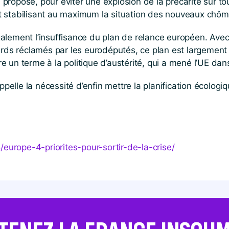
ropose, pour éviter une explosion de la précarité sur tout
i et stabilisant au maximum la situation des nouveaux chôm
alement l’insuffisance du plan de relance européen. Avec
ards réclamés par les eurodéputés, ce plan est largement 
tre un terme à la politique d’austérité, qui a mené l’UE dan
ppelle la nécessité d’enfin mettre la planification écolog
​-​4​-​p​r​i​o​r​i​t​e​s​-​p​o​u​r​-​s​o​r​t​i​r​-​d​e​-​l​a​-​c​r​i​se/