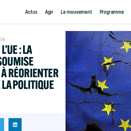
Actus
Agir
Le mouvement
Programme
ÉEN
’UE : LA
SOUMISE
 À RÉORIENTER
 LA POLITIQUE