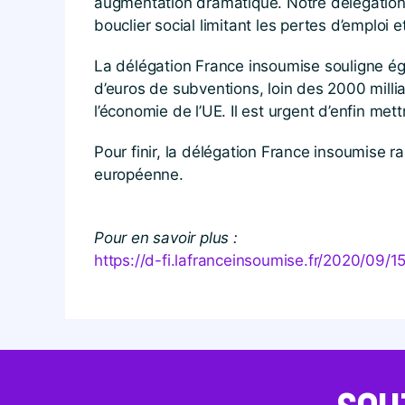
augmentation dramatique. Notre délégation p
bouclier social limitant les pertes d’emplo
La délégation France insoumise souligne ég
d’euros de subventions, loin des 2000 milli
l’économie de l’UE. Il est urgent d’enfin met
Pour finir, la délégation France insoumise ra
européenne.
Pour en savoir plus :
https://​d​-fi​.lafranceinsoumise​.fr/​2​0​2​0​/​0​9​/​1​5​/​e​u​r​o​p​e