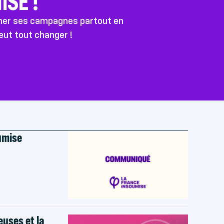
SE !
ener ses campagnes partout en
peut tout changer !
oumise
euses et la