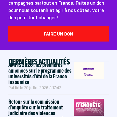
campagnes partout en France. Faites un don
pour nous soutenir et agir à nos côtés. Votre
don peut tout changer !
FAIRE UN DON
DERNIÈRES ACTUALITÉS
AMFIS 2026 : les premières
annonces sur le programme des
universités d’été de la France
insoumise
Publié le
29 juillet 2026
à
17:42
Retour sur la commission
d’enquête sur le traitement
judiciaire des violences