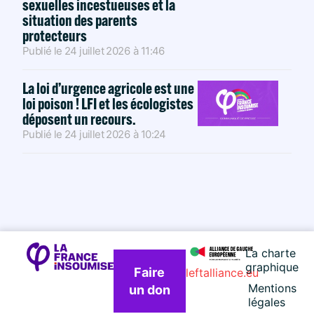
sexuelles incestueuses et la
situation des parents
protecteurs
Publié le
24 juillet 2026
à
11:46
La loi d’urgence agricole est une
loi poison ! LFI et les écologistes
déposent un recours.
Publié le
24 juillet 2026
à
10:24
La charte
graphique
Faire
leftalliance.eu
Mentions
un don
légales