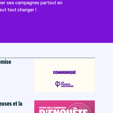
ener ses campagnes partout en
peut tout changer !
oumise
euses et la