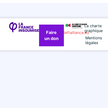
La charte
graphique
Faire
leftalliance.eu
Mentions
un don
légales