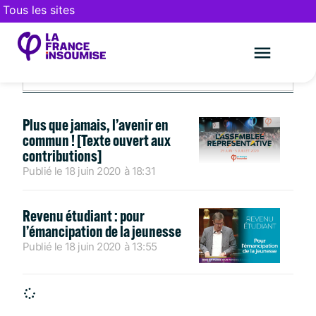
Tous les sites
JUIN 18, 2020
Le mouveme
FAIRE UN DON
Plus que jamais, l’avenir en
commun ! [Texte ouvert aux
contributions]
Publié le
18 juin 2020
à
18:31
Revenu étudiant : pour
l’émancipation de la jeunesse
Publié le
18 juin 2020
à
13:55