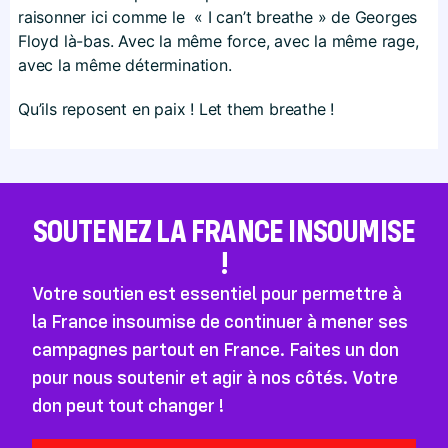
raisonner ici comme le « I can’t breathe » de Georges
Floyd là-bas. Avec la même force, avec la même rage,
avec la même détermination.
Qu’ils reposent en paix ! Let them breathe !
SOUTENEZ LA FRANCE INSOUMISE
!
Votre soutien est essentiel pour permettre à
la France insoumise de continuer à mener ses
campagnes partout en France. Faites un don
pour nous soutenir et agir à nos côtés. Votre
don peut tout changer !