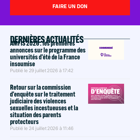
FAIRE UN DON
DERNIÈRES ACTUALITÉS
AMFIS 2026 : les premières
annonces sur le programme des
universités d’été de la France
insoumise
Publié le
29 juillet 2026
à
17:42
Retour sur la commission
d’enquête sur le traitement
judiciaire des violences
sexuelles incestueuses et la
situation des parents
protecteurs
Publié le
24 juillet 2026
à
11:46