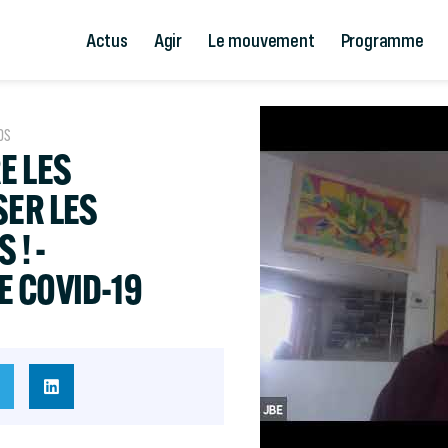
Actus
Agir
Le mouvement
Programme
OS
E LES
SER LES
 ! -
 COVID-19