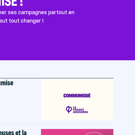
SE !
ener ses campagnes partout en
peut tout changer !
oumise
euses et la