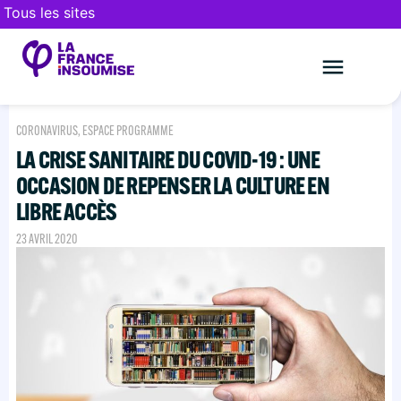
Tous les sites
Le mouveme
FAIRE UN DON
CORONAVIRUS
,
ESPACE PROGRAMME
LA CRISE SANITAIRE DU COVID-19 : UNE
OCCASION DE REPENSER LA CULTURE EN
LIBRE ACCÈS
23 AVRIL 2020