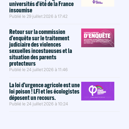
universités d’été de la France
insoumise
Publié le
29 juillet 2026
à
17:42
Retour sur la commission
d’enquête sur le traitement
judiciaire des violences
sexuelles incestueuses et la
situation des parents
protecteurs
Publié le
24 juillet 2026
à
11:46
La loi d’urgence agricole est une
loi poison ! LFI et les écologistes
déposent un recours.
Publié le
24 juillet 2026
à
10:24