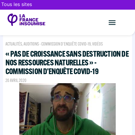
Tous les sites
Le mouveme
FAIRE UN DON
ACTUALITÉS
,
AUDITIONS - COMMISSION D'ENQUÊTE COVID-19
,
VIDÉOS
« PAS DE CROISSANCE SANS DESTRUCTION DE
NOS RESSOURCES NATURELLES » -
COMMISSION D’ENQUÊTE COVID-19
20 AVRIL 2020