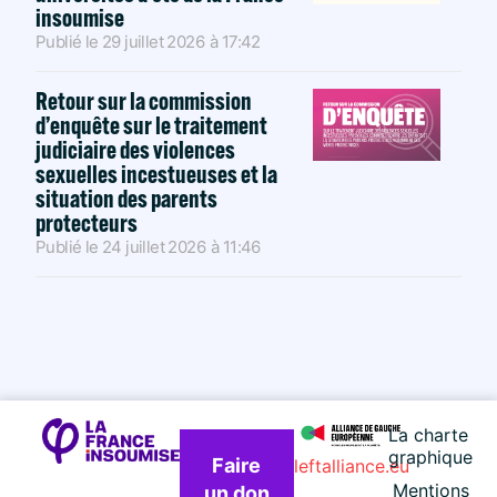
insoumise
Publié le
29 juillet 2026
à
17:42
Retour sur la commission
d’enquête sur le traitement
judiciaire des violences
sexuelles incestueuses et la
situation des parents
protecteurs
Publié le
24 juillet 2026
à
11:46
La charte
graphique
Faire
leftalliance.eu
Mentions
un don