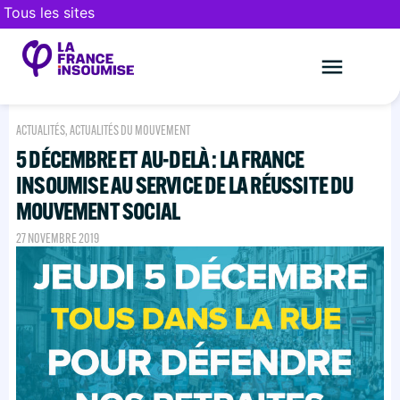
Tous les sites
Le mouveme
FAIRE UN DON
ACTUALITÉS
,
ACTUALITÉS DU MOUVEMENT
5 DÉCEMBRE ET AU-DELÀ : LA FRANCE
INSOUMISE AU SERVICE DE LA RÉUSSITE DU
MOUVEMENT SOCIAL
27 NOVEMBRE 2019