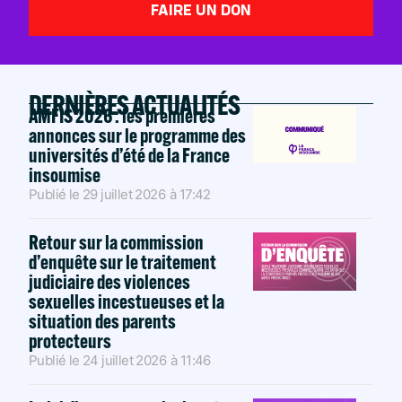
FAIRE UN DON
DERNIÈRES ACTUALITÉS
AMFIS 2026 : les premières
annonces sur le programme des
universités d’été de la France
insoumise
Publié le
29 juillet 2026
à
17:42
Retour sur la commission
d’enquête sur le traitement
judiciaire des violences
sexuelles incestueuses et la
situation des parents
protecteurs
Publié le
24 juillet 2026
à
11:46