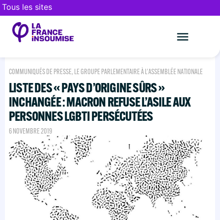
Tous les sites
Le mouveme
FAIRE UN DON
COMMUNIQUÉS DE PRESSE
,
LE GROUPE PARLEMENTAIRE À L'ASSEMBLÉE NATIONALE
LISTE DES « PAYS D’ORIGINE SÛRS »
INCHANGÉE : MACRON REFUSE L’ASILE AUX
PERSONNES LGBTI PERSÉCUTÉES
6 NOVEMBRE 2019