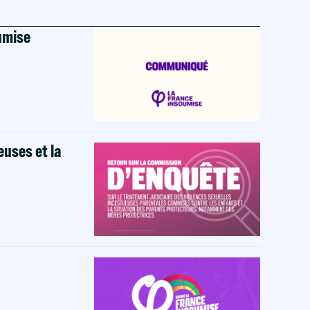
oumise
euses et la