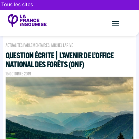
Tous les sites
Le mouveme
FAIRE UN DON
ACTUALITÉS PARLEMENTAIRES
,
MICHEL LARIVE
QUESTION ÉCRITE | L’AVENIR DE L’OFFICE
NATIONAL DES FORÊTS (ONF)
15 OCTOBRE 2019