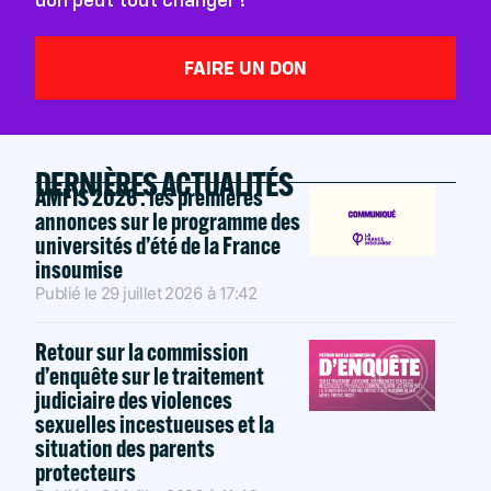
FAIRE UN DON
DERNIÈRES ACTUALITÉS
AMFIS 2026 : les premières
annonces sur le programme des
universités d’été de la France
insoumise
Publié le
29 juillet 2026
à
17:42
Retour sur la commission
d’enquête sur le traitement
judiciaire des violences
sexuelles incestueuses et la
situation des parents
protecteurs