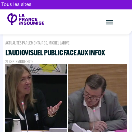
Tous les sites
Le mouveme
FAIRE UN DON
ACTUALITÉS PARLEMENTAIRES
,
MICHEL LARIVE
L’AUDIOVISUEL PUBLIC FACE AUX INFOX
21 SEPTEMBRE 2019