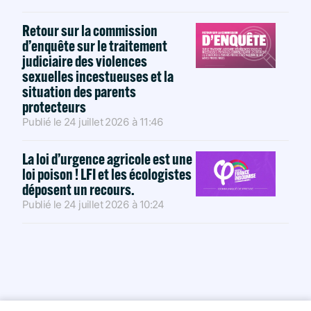
Retour sur la commission
d’enquête sur le traitement
judiciaire des violences
sexuelles incestueuses et la
situation des parents
protecteurs
Publié le
24 juillet 2026
à
11:46
La loi d’urgence agricole est une
loi poison ! LFI et les écologistes
déposent un recours.
Publié le
24 juillet 2026
à
10:24