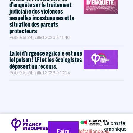
d’enquête sur le traitement
judiciaire des violences
sexuelles incestueuses et la
situation des parents
protecteurs
Publié le
24 juillet 2026
à
11:46
La loi d’urgence agricole est une
loi poison ! LFI et les écologistes
déposent un recours.
Publié le
24 juillet 2026
à
10:24
La charte
graphique
Faire
leftalliance.eu