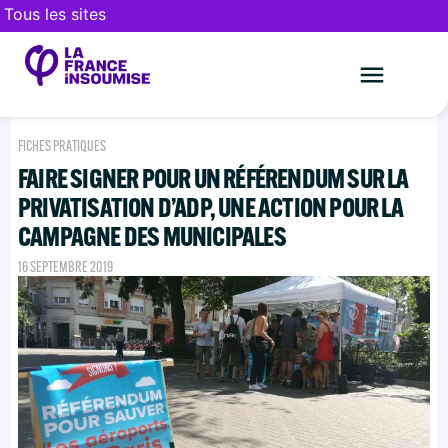
Tous les sites
Le mouveme
FAIRE UN DON
FICHES PRATIQUES
FAIRE SIGNER POUR UN RÉFÉRENDUM SUR LA
PRIVATISATION D’ADP, UNE ACTION POUR LA
CAMPAGNE DES MUNICIPALES
16 SEPTEMBRE 2019