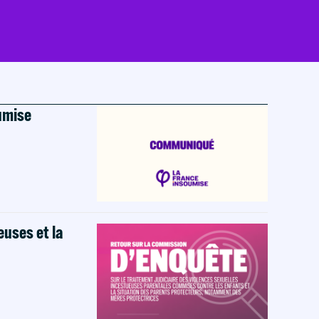
oumise
euses et la