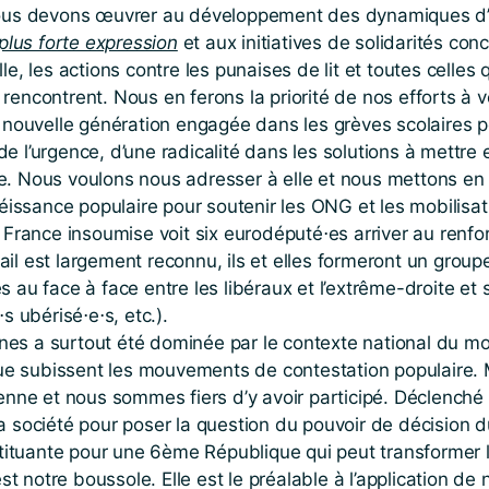
, nous devons œuvrer au développement des dynamiques d’
lus forte expression
et aux initiatives de solidarités co
le, les actions contre les punaises de lit et toutes celles 
rencontrent. Nous en ferons la priorité de nos efforts à v
ouvelle génération engagée dans les grèves scolaires po
 de l’urgence, d’une radicalité dans les solutions à met
ue. Nous voulons nous adresser à elle et nous mettons en
issance populaire pour soutenir les ONG et les mobilisat
la France insoumise voit six eurodéputé⋅es arriver au ren
il est largement reconnu, ils et elles formeront un groupe
es au face à face entre les libéraux et l’extrême-droite 
s ubérisé⋅e⋅s, etc.).
nes a surtout été dominée par le contexte national du m
ue subissent les mouvements de contestation populaire.
yenne et nous sommes fiers d’y avoir participé. Déclenché 
a société pour poser la question du pouvoir de décision du
ituante pour une 6ème République qui peut transformer l
t notre boussole. Elle est le préalable à l’application 