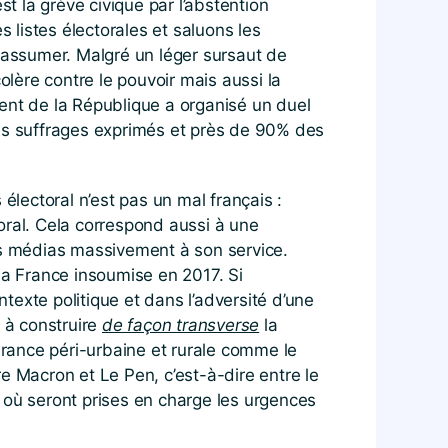
 la grève civique par l’abstention
s listes électorales et saluons les
û assumer. Malgré un léger sursaut de
olère contre le pouvoir mais aussi la
ident de la République a organisé un duel
des suffrages exprimés et près de 90% des
électoral n’est pas un mal français :
ral. Cela correspond aussi à une
des médias massivement à son service.
 La France insoumise en 2017. Si
ntexte politique et dans l’adversité d’une
à construire
de façon transverse
la
 France péri-urbaine et rurale comme le
tre Macron et Le Pen, c’est-à-dire entre le
où seront prises en charge les urgences