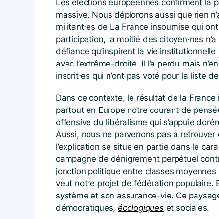
Les élections européennes confirment la po
massive. Nous déplorons aussi que rien n’ai
militant⋅es de La France insoumise qui ont
participation, la moitié des citoyen·nes n’
défiance qu’inspirent la vie institutionnel
avec l’extrême-droite. Il l’a perdu mais 
inscrit⋅es qui n’ont pas voté pour la liste de
Dans ce contexte, le résultat de la France 
partout en Europe notre courant de pensé
offensive du libéralisme qui s’appuie doré
Aussi, nous ne parvenons pas à retrouver d
l’explication se situe en partie dans le car
campagne de dénigrement perpétuel contr
jonction politique entre classes moyennes d
veut notre projet de fédération populaire. E
système et son assurance-vie. Ce paysage
démocratiques,
écologiques
et sociales.