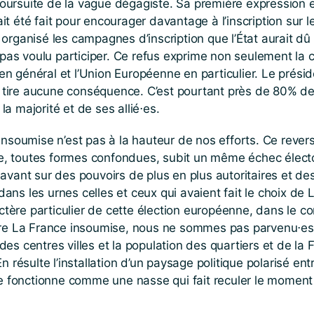
ursuite de la vague dégagiste. Sa première expression est
t été fait pour encourager davantage à l’inscription sur le
 organisé les campagnes d’inscription que l’État aurait d
a pas voulu participer. Ce refus exprime non seulement la c
le en général et l’Union Européenne en particulier. Le prés
n’en tire aucune conséquence. C’est pourtant près de 80% 
 la majorité et de ses allié⋅es.
insoumise n’est pas à la hauteur de nos efforts. Ce revers 
e, toutes formes confondues, subit un même échec électo
navant sur des pouvoirs de plus en plus autoritaires et 
ans les urnes celles et ceux qui avaient fait le choix de
actère particulier de cette élection européenne, dans le co
e La France insoumise, nous ne sommes pas parvenu⋅es 
es centres villes et la population des quartiers et de la
n résulte l’installation d’un paysage politique polarisé en
 fonctionne comme une nasse qui fait reculer le moment 