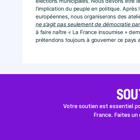
élections municipales. Nous devons être 
l’implication du peuple en politique. Après 
européennes, nous organiserons des atelier
ne s’agit pas seulement de démocratie part
à faire naître « La France insoumise » de
prétendons toujours à gouverner ce pays 
SOU
Votre soutien est essentiel 
France. Faites un 