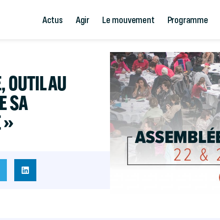
Actus
Agir
Le mouvement
Programme
, OUTIL AU
E SA
 »