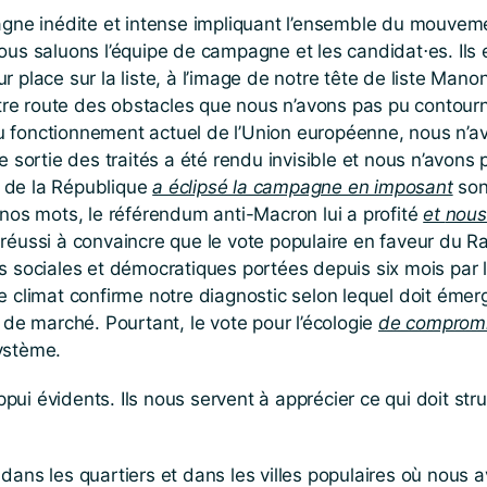
e inédite et intense impliquant l’ensemble du mouvement 
Nous saluons l’équipe de campagne et les candidat⋅es. Ils
 leur place sur la liste, à l’image de notre tête de liste M
re route des obstacles que nous n’avons pas pu contourner
u fonctionnement actuel de l’Union européenne, nous n’avo
e sortie des traités a été rendu invisible et nous n’avons p
t de la République
a éclipsé la campagne en imposant
son
e nos mots, le référendum anti-Macron lui a profité
et
nous
réussi à convaincre que le vote populaire en faveur du 
ons sociales et démocratiques portées depuis six mois pa
le climat confirme notre diagnostic selon lequel doit émer
e de marché. Pourtant, le vote pour l’écologie
de comprom
système.
ui évidents. Ils nous servent à apprécier ce qui doit stru
 dans les quartiers et dans les villes populaires où nou