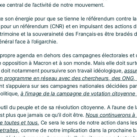
xe central de l’activité de notre mouvement.
te son énergie pour que se tienne le référendum contre la
pour un référendum (CNR) et en impulsant des actions de 
atrimoine et la souveraineté des Français·es être bradés d
énéral face à l’oligarchie.
propre agenda en dehors des campagnes électorales et du
 opposition à Macron et à son monde. Mais elle doit surto
e doit notamment poursuivre son travail idéologique,
assum
on programme en réseau avec des chercheurs, des ONG, de
t s’appuiera sur ses campagnes nationales décidées par 
politique,
à l’image de la campagne de votation citoyenne s
il du peuple et de sa révolution citoyenne. A l’aune de la 
t plus que jamais ce qu’il doit être.
Nous continuerons à s
e toutes et tous.
Ce sera le sens de notre action dans le
etraites,
comme de notre implication dans la prochaine bat