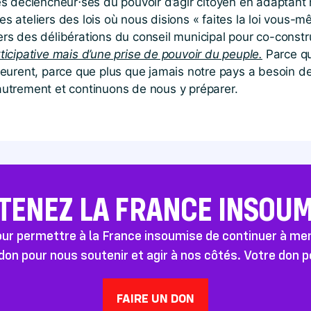
les déclencheur⋅ses du pouvoir d’agir citoyen en adapta
les ateliers des lois où nous disions « faites la loi vous-mê
s des délibérations du conseil municipal pour co-construi
icipative mais d’une prise de pouvoir du peuple.
Parce qu
meurent, parce que plus que jamais notre pays a besoin d
autrement et continuons de nous y préparer.
TENEZ LA FRANCE INSOUMI
pour permettre à la France insoumise de continuer à m
don pour nous soutenir et agir à nos côtés. Votre don 
FAIRE UN DON