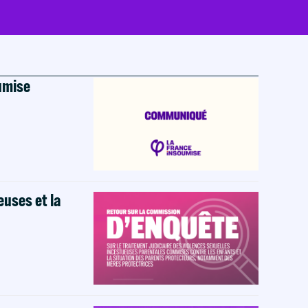
oumise
euses et la