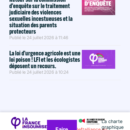
d’enquête sur le traitement
judiciaire des violences
sexuelles incestueuses et la
situation des parents
protecteurs
Publié le
24 juillet 2026
à
11:46
La loi d’urgence agricole est une
loi poison ! LFI et les écologistes
déposent un recours.
Publié le
24 juillet 2026
à
10:24
La charte
graphique
Faire
leftalliance.eu