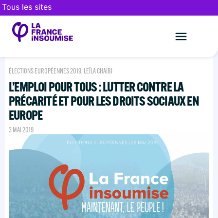
Tous les sites
Le mouveme
FAIRE UN DON
ÉLECTIONS EUROPÉENNES 2019
,
LEÏLA CHAIBI
L’EMPLOI POUR TOUS : LUTTER CONTRE LA
PRÉCARITÉ ET POUR LES DROITS SOCIAUX EN
EUROPE
3 MAI 2019