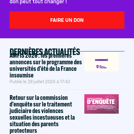
don peut tout changer !
FAIRE UN DON
DERNIÈRES ACTUALITÉS
AMFIS 2026 : les premières
annonces sur le programme des
universités d’été de la France
insoumise
Publié le
29 juillet 2026
à
17:42
Retour sur la commission
d’enquête sur le traitement
judiciaire des violences
sexuelles incestueuses et la
situation des parents
protecteurs