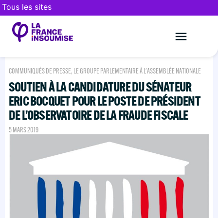
Tous les sites
Le mouveme
FAIRE UN DON
COMMUNIQUÉS DE PRESSE
,
LE GROUPE PARLEMENTAIRE À L'ASSEMBLÉE NATIONALE
SOUTIEN À LA CANDIDATURE DU SÉNATEUR
ERIC BOCQUET POUR LE POSTE DE PRÉSIDENT
DE L’OBSERVATOIRE DE LA FRAUDE FISCALE
5 MARS 2019