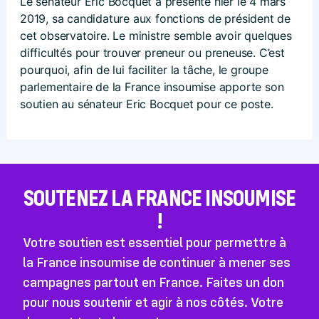
Le sénateur Eric Bocquet a présenté hier le 4 mars
2019, sa candidature aux fonctions de président de
cet observatoire. Le ministre semble avoir quelques
difficultés pour trouver preneur ou preneuse. C’est
pourquoi, afin de lui faciliter la tâche, le groupe
parlementaire de la France insoumise apporte son
soutien au sénateur Eric Bocquet pour ce poste.
SOUTENEZ LA FRANCE INSOUMISE
!
Votre soutien est essentiel pour permettre à
la France insoumise de continuer à mener ses
campagnes partout en France. Faites un don
pour nous soutenir et agir à nos côtés. Votre