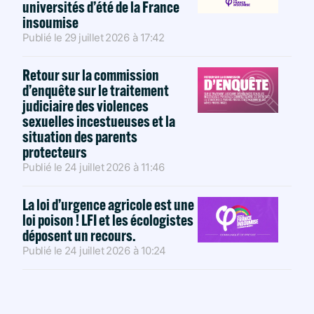
universités d’été de la France
insoumise
Publié le
29 juillet 2026
à
17:42
Retour sur la commission
d’enquête sur le traitement
judiciaire des violences
sexuelles incestueuses et la
situation des parents
protecteurs
Publié le
24 juillet 2026
à
11:46
La loi d’urgence agricole est une
loi poison ! LFI et les écologistes
déposent un recours.
Publié le
24 juillet 2026
à
10:24