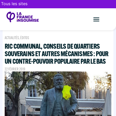
Tous les sites
Le mouveme
FAIRE UN DON
ACTUALITÉS
,
ÉDITOS
RIC COMMUNAL, CONSEILS DE QUARTIERS
SOUVERAINS ET AUTRES MÉCANISMES : POUR
UN CONTRE-POUVOIR POPULAIRE PAR LE BAS
22 FÉVRIER 2019