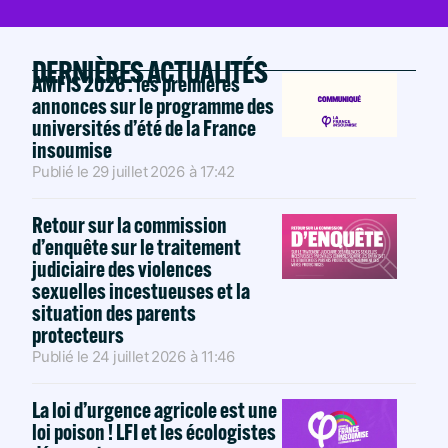
DERNIÈRES ACTUALITÉS
AMFIS 2026 : les premières
annonces sur le programme des
universités d’été de la France
insoumise
Publié le
29 juillet 2026
à
17:42
Retour sur la commission
d’enquête sur le traitement
judiciaire des violences
sexuelles incestueuses et la
situation des parents
protecteurs
Publié le
24 juillet 2026
à
11:46
La loi d’urgence agricole est une
loi poison ! LFI et les écologistes