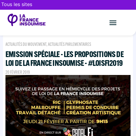
Tous les sites
Le mouveme
FAIRE UN DON
ACTUALITÉS DU MOUVEMENT
,
ACTUALITÉS PARLEMENTAIRES
EMISSION SPÉCIALE - LES PROPOSITIONS DE
LOI DE LA FRANCE INSOUMISE - #LOISFI2019
20 FÉVRIER 2019