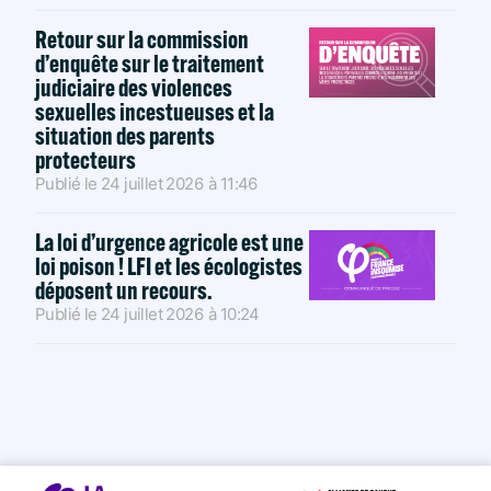
Retour sur la commission
d’enquête sur le traitement
judiciaire des violences
sexuelles incestueuses et la
situation des parents
protecteurs
Publié le
24 juillet 2026
à
11:46
La loi d’urgence agricole est une
loi poison ! LFI et les écologistes
déposent un recours.
Publié le
24 juillet 2026
à
10:24