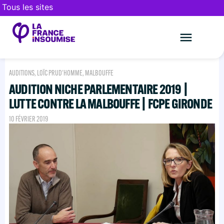
Tous les sites
Le mouveme
FAIRE UN DON
AUDITIONS
,
LOÏC PRUD'HOMME
,
MALBOUFFE
AUDITION NICHE PARLEMENTAIRE 2019 |
LUTTE CONTRE LA MALBOUFFE | FCPE GIRONDE
10 FÉVRIER 2019