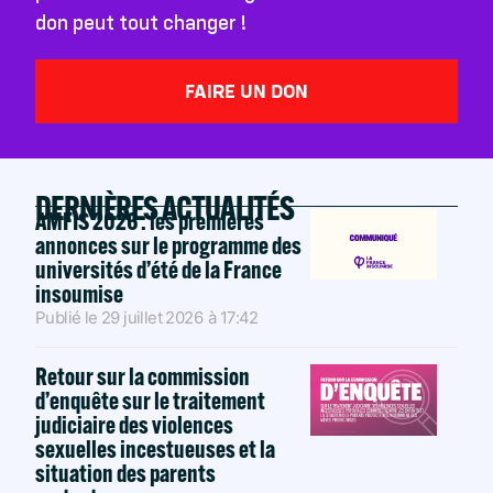
don peut tout changer !
FAIRE UN DON
DERNIÈRES ACTUALITÉS
AMFIS 2026 : les premières
annonces sur le programme des
universités d’été de la France
insoumise
Publié le
29 juillet 2026
à
17:42
Retour sur la commission
d’enquête sur le traitement
judiciaire des violences
sexuelles incestueuses et la
situation des parents