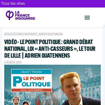
Tous les sites
Le mouveme
FAIRE UN DON
ACTUALITÉS PARLEMENTAIRES
,
ADRIEN QUATENNENS
VIDÉO - LE POINT POLITIQUE : GRAND DÉBAT
NATIONAL, LOI « ANTI-CASSEURS », LE TOUR
DE LILLE | ADRIEN QUATENNENS
8 FÉVRIER 2019