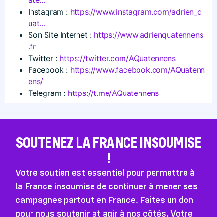
Instagram :
https://​www​.instagram​.com/​a​d​r​i​e​n​_​q​
uat…
Son Site Internet :
https://​www​.adrienquatennens​
.fr
Twitter :
https://​twitter​.com/​A​Q​u​a​t​e​n​n​ens
Facebook :
https://​www​.facebook​.com/​A​Q​u​a​t​e​n​n​
e​ns/
Telegram :
https://t.me/AQuatennens
SOUTENEZ LA FRANCE INSOUMISE
!
Votre soutien est essentiel pour permettre à
la France insoumise de continuer à mener ses
campagnes partout en France. Faites un don
pour nous soutenir et agir à nos côtés. Votre