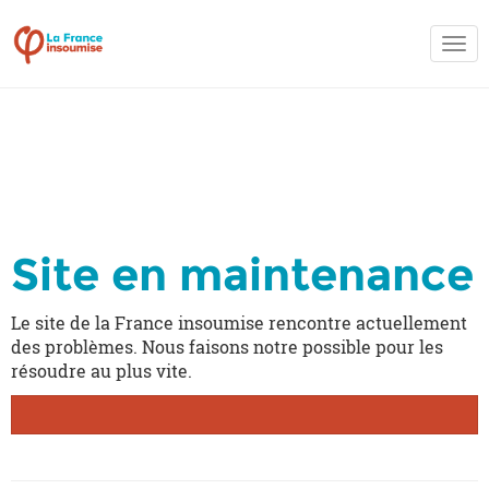
Acti
la
navi
Acti
la
navi
Site en maintenance
Le site de la France insoumise rencontre actuellement
des problèmes. Nous faisons notre possible pour les
résoudre au plus vite.
Je rejoins la France insoumise