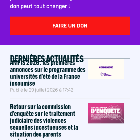
don peut tout changer !
FAIRE UN DON
DERNIÈRES ACTUALITÉS
AMFIS 2026 : les premières
annonces sur le programme des
universités d’été de la France
insoumise
Publié le
29 juillet 2026
à
17:42
Retour sur la commission
d’enquête sur le traitement
judiciaire des violences
sexuelles incestueuses et la
situation des parents