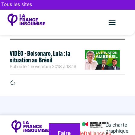
Tous les sites
NOVEMBRE 1, 2018
Le mouveme
FAIRE UN DON
VIDÉO - Bolsonaro, Lula : la
situation au Brésil
Publié le
1 novembre 2018
à
18:16
La charte
graphique
Faire
leftalliance.eu