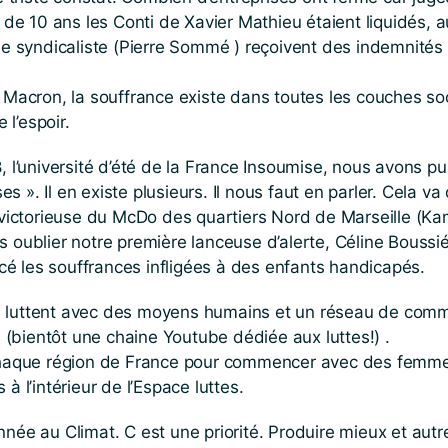
ès de 10 ans les Conti de Xavier Mathieu étaient liquidés
ble syndicaliste (Pierre Sommé ) reçoivent des indemnités
 Macron, la souffrance existe dans toutes les couches soc
 l’espoir.
 l’université d’été de la France Insoumise, nous avons pu 
uses ». Il en existe plusieurs. Il nous faut en parler. Cel
e victorieuse du McDo des quartiers Nord de Marseille (Ka
 oublier notre première lanceuse d’alerte, Céline Boussié e
é les souffrances infligées à des enfants handicapés.
 luttent avec des moyens humains et un réseau de commun
(bientôt une chaine Youtube dédiée aux luttes!) .
s chaque région de France pour commencer avec des femme
à l’intérieur de l’Espace luttes.
nnée au Climat. C est une priorité. Produire mieux et aut