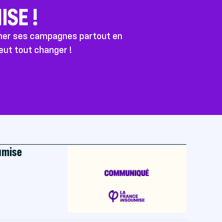
SE !
ener ses campagnes partout en
peut tout changer !
oumise