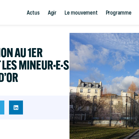
Actus
Agir
Le mouvement
Programme
ON AU 1ER
LES MINEUR·E·S
 D’OR