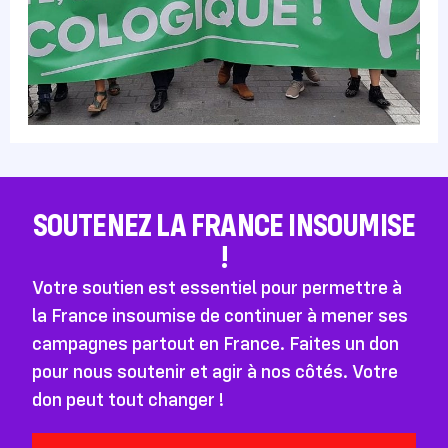
SOUTENEZ LA FRANCE INSOUMISE
!
Votre soutien est essentiel pour permettre à
la France insoumise de continuer à mener ses
campagnes partout en France. Faites un don
pour nous soutenir et agir à nos côtés. Votre
don peut tout changer !