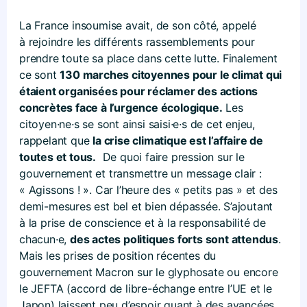
La France insoumise avait, de son côté, appelé
à rejoindre les différents rassemblements pour
prendre toute sa place dans cette lutte. Finalement
ce sont
130 marches citoyennes pour le climat qui
étaient organisées pour réclamer des actions
concrètes face à l’urgence écologique.
Les
citoyen
·
ne
·
s se sont ainsi saisi
·
e
·
s de cet enjeu,
rappelant que
la crise climatique est l’affaire de
toutes et tous.
De quoi faire pression sur le
gouvernement et transmettre un message clair :
« Agissons ! ». Car l’heure des « petits pas » et des
demi-mesures est bel et bien dépassée. S’ajoutant
à la prise de conscience et à la responsabilité de
chacun
·
e,
des actes politiques forts sont attendus
.
Mais les prises de position récentes du
gouvernement Macron sur le glyphosate ou encore
le JEFTA (accord de libre-échange entre l’UE et le
Japon) laissent peu d’espoir quant à des avancées