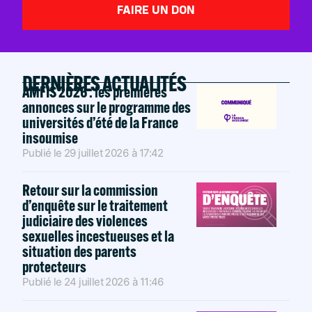
FAIRE UN DON
DERNIÈRES ACTUALITÉS
AMFIS 2026 : les premières
annonces sur le programme des
universités d’été de la France
insoumise
Publié le
29 juillet 2026
à
17:42
Retour sur la commission
d’enquête sur le traitement
judiciaire des violences
sexuelles incestueuses et la
situation des parents
protecteurs
Publié le
24 juillet 2026
à
11:46