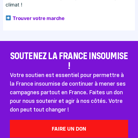
climat !
Trouver votre marche
SOUTENEZ LA FRANCE INSOUMISE
!
Votre soutien est essentiel pour permettre à
la France insoumise de continuer à mener ses
campagnes partout en France. Faites un don
pour nous soutenir et agir à nos côtés. Votre
don peut tout changer !
FAIRE UN DON