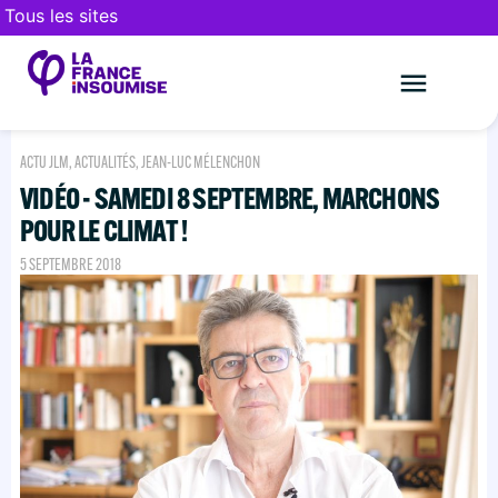
Tous les sites
Le mouveme
FAIRE UN DON
ACTU JLM
,
ACTUALITÉS
,
JEAN-LUC MÉLENCHON
VIDÉO - SAMEDI 8 SEPTEMBRE, MARCHONS
POUR LE CLIMAT !
5 SEPTEMBRE 2018