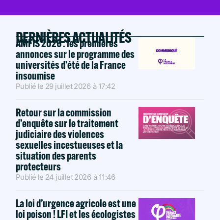
DERNIÈRES ACTUALITÉS
AMFIS 2026 : les premières
annonces sur le programme des
universités d’été de la France
insoumise
Publié le
29 juillet 2026
à
17:42
Retour sur la commission
d’enquête sur le traitement
judiciaire des violences
sexuelles incestueuses et la
situation des parents
protecteurs
Publié le
24 juillet 2026
à
11:46
La loi d’urgence agricole est une
loi poison ! LFI et les écologistes