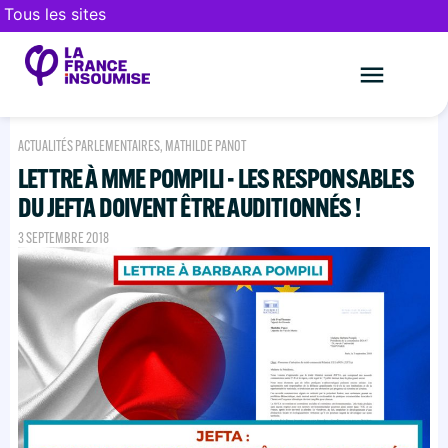
Tous les sites
Le mouveme
FAIRE UN DON
ACTUALITÉS PARLEMENTAIRES
,
MATHILDE PANOT
LETTRE À MME POMPILI - LES RESPONSABLES
DU JEFTA DOIVENT ÊTRE AUDITIONNÉS !
3 SEPTEMBRE 2018