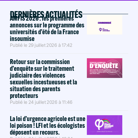
DERNIÈRES ACTUALITÉS
AMFIS 2026 : les premières
annonces sur le programme des
universités d’été de la France
insoumise
Publié le
29 juillet 2026
à
17:42
Retour sur la commission
d’enquête sur le traitement
judiciaire des violences
sexuelles incestueuses et la
situation des parents
protecteurs
Publié le
24 juillet 2026
à
11:46
La loi d’urgence agricole est une
loi poison ! LFI et les écologistes
déposent un recours.