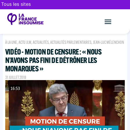
Tous les sites
Le mouveme
FAIRE UN DON
À LA UNE
,
ACTU JLM
,
ACTUALITÉS
,
ACTUALITÉS PARLEMENTAIRES
,
JEAN-LUC MÉLENCHON
VIDÉO - MOTION DE CENSURE : « NOUS
N’AVONS PAS FINI DE DÉTRÔNER LES
MONARQUES »
31 JUILLET 2018