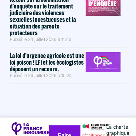
d’enquête sur le traitement
judiciaire des violences
sexuelles incestueuses et la
situation des parents
protecteurs
Publié le
24 juillet 2026
à
11:46
La loi d’urgence agricole est une
loi poison ! LFI et les écologistes
déposent un recours.
Publié le
24 juillet 2026
à
10:24
La charte
graphique
Faire
leftalliance.eu