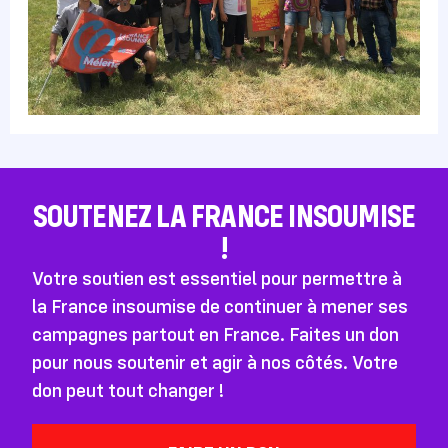
SOUTENEZ LA FRANCE INSOUMISE
!
Votre soutien est essentiel pour permettre à
la France insoumise de continuer à mener ses
campagnes partout en France. Faites un don
pour nous soutenir et agir à nos côtés. Votre
don peut tout changer !