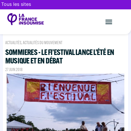
Tous les sites
Le mouveme
FAIRE UN DON
ACTUALITÉS
,
ACTUALITÉS DU MOUVEMENT
SOMMIERES - LE FI’ESTIVAL LANCE L’ÉTÉ EN
MUSIQUE ET EN DÉBAT
27 JUIN 2018