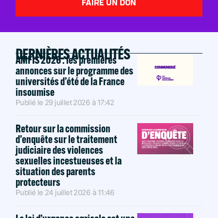
FAIRE UN DON
DERNIÈRES ACTUALITÉS
AMFIS 2026 : les premières
annonces sur le programme des
universités d’été de la France
insoumise
Publié le
29 juillet 2026
à
17:42
Retour sur la commission
d’enquête sur le traitement
judiciaire des violences
sexuelles incestueuses et la
situation des parents
protecteurs
Publié le
24 juillet 2026
à
11:46