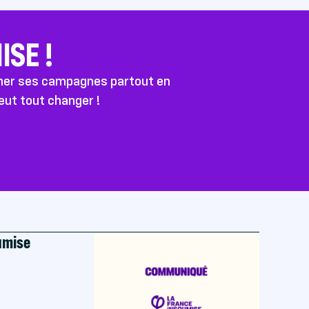
SE !
ener ses campagnes partout en
peut tout changer !
oumise