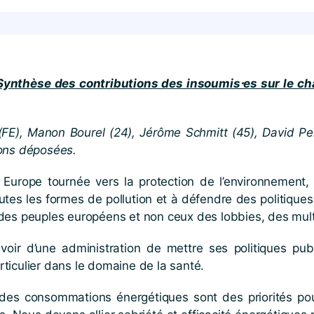
thèse des contributions des insoumis⋅es sur le chapi
FE), Manon Bourel (24), Jérôme Schmitt (45), David Pell
ions déposées.
Europe tournée vers la protection de l’environnement, 
utes les formes de pollution et à défendre des politique
des peuples européens et non ceux des lobbies, des multi
oir d’une administration de mettre ses politiques publ
particulier dans le domaine de la santé.
 des consommations énergétiques sont des priorités pou