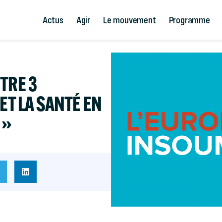
Actus
Agir
Le mouvement
Programme
TRE 3
ET LA SANTÉ EN
 »