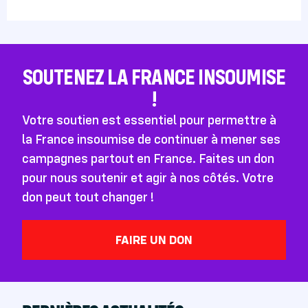
SOUTENEZ LA FRANCE INSOUMISE
!
Votre soutien est essentiel pour permettre à
la France insoumise de continuer à mener ses
campagnes partout en France. Faites un don
pour nous soutenir et agir à nos côtés. Votre
don peut tout changer !
FAIRE UN DON