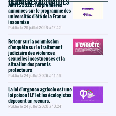
DERNIÈRES ACTUALITÉS
AMFIS 2026 : les premières
annonces sur le programme des
universités d’été de la France
insoumise
Publié le
29 juillet 2026
à
17:42
Retour sur la commission
d’enquête sur le traitement
judiciaire des violences
sexuelles incestueuses et la
situation des parents
protecteurs
Publié le
24 juillet 2026
à
11:46
La loi d’urgence agricole est une
loi poison ! LFI et les écologistes
déposent un recours.
Publié le
24 juillet 2026
à
10:24