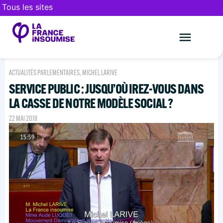
Tous les sites
Le mouveme
FAIRE UN DON
ACTUALITÉS PARLEMENTAIRES
,
MICHEL LARIVE
SERVICE PUBLIC : JUSQU’OÙ IREZ-VOUS DANS
LA CASSE DE NOTRE MODÈLE SOCIAL ?
22 MAI 2018