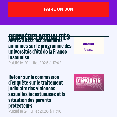
FAIRE UN DON
DERNIÈRES ACTUALITÉS
AMFIS 2026 : les premières
annonces sur le programme des
universités d’été de la France
insoumise
Publié le
29 juillet 2026
à
17:42
Retour sur la commission
d’enquête sur le traitement
judiciaire des violences
sexuelles incestueuses et la
situation des parents
protecteurs
Publié le
24 juillet 2026
à
11:46