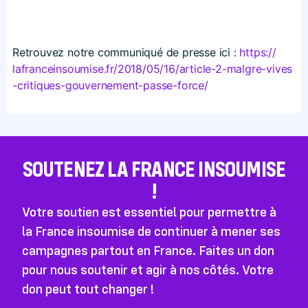
Retrouvez notre communiqué de presse ici :
https://​
lafranceinsoumise​.fr/​2​0​1​8​/​0​5​/​1​6​/​a​r​t​i​c​l​e​-​2​-​m​a​l​g​r​e​-​v​i​v​e​s​
-​c​r​i​t​i​q​u​e​s​-​g​o​u​v​e​r​n​e​m​e​n​t​-​p​a​s​s​e​-​f​o​r​ce/
SOUTENEZ LA FRANCE INSOUMISE
!
Votre soutien est essentiel pour permettre à
la France insoumise de continuer à mener ses
campagnes partout en France. Faites un don
pour nous soutenir et agir à nos côtés. Votre
don peut tout changer !