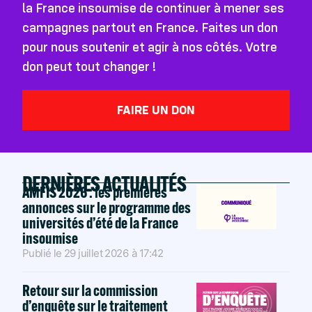
la France insoumise de continuer à mener ses
campagnes partout en France. Faites un don
pour nous soutenir et agir à nos côtés. Votre
don peut tout changer !
FAIRE UN DON
DERNIÈRES ACTUALITÉS
AMFIS 2026 : les premières
annonces sur le programme des
universités d’été de la France
insoumise
Publié le
29 juillet 2026
à
17:42
Retour sur la commission
d’enquête sur le traitement