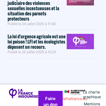
judiciaire des violences
sexuelles incestueuses et la
situation des parents
protecteurs
Publié le
24 juillet 2026
à
11:46
La loi d’urgence agricole est une
loi poison ! LFI et les écologistes
déposent un recours.
Publié le
24 juillet 2026
à
10:24
La charte
graphique
Faire
leftalliance.eu
Mentions
un don