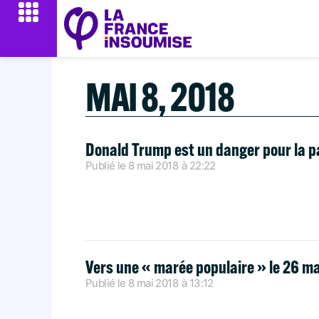
MAI 8, 2018
Donald Trump est un danger pour la p
Publié le
8 mai 2018
à
22:22
Vers une « marée populaire » le 26 ma
Publié le
8 mai 2018
à
13:12