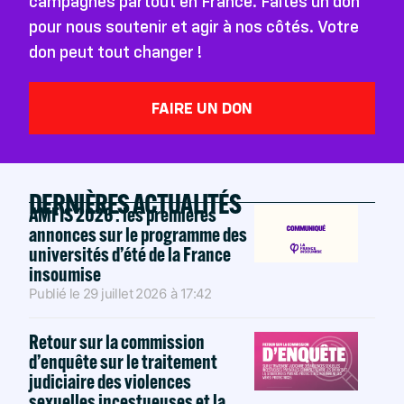
campagnes partout en France. Faites un don
pour nous soutenir et agir à nos côtés. Votre
don peut tout changer !
FAIRE UN DON
DERNIÈRES ACTUALITÉS
AMFIS 2026 : les premières
annonces sur le programme des
universités d’été de la France
insoumise
Publié le
29 juillet 2026
à
17:42
Retour sur la commission
d’enquête sur le traitement
judiciaire des violences
sexuelles incestueuses et la