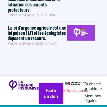
situation des parents
protecteurs
Publié le
24 juillet 2026
à
11:46
La loi d’urgence agricole est une
loi poison ! LFI et les écologistes
déposent un recours.
Publié le
24 juillet 2026
à
10:24
La charte
graphique
Faire
leftalliance.eu
Mentions
un don
légales