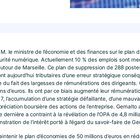
 M. le ministre de l’économie et des finances sur le plan 
urité numérique. Actuellement 10 % des emplois sont menac
autour de Marseille. Ce plan de suppression de 288 post
 sont aujourd’hui tributaires d’une erreur stratégique con
ée du fait des largesses de rémunérations des dirigeants.
ons d’euros. Ils ont par ce biais augmenté leur rémunérat
17, l’accumulation d’une stratégie défaillante, d’une mauv
éciation boursière des actions de l’entreprise. Gemalto a
e dernière a contraint à la révélation de l’OPA de 4,8 mil
tration de l’intérêt porté à l’égard du savoir-faire de G
intenir le plan d’économies de 50 millions d’euros en rédui