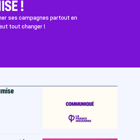
SE !
ener ses campagnes partout en
peut tout changer !
oumise