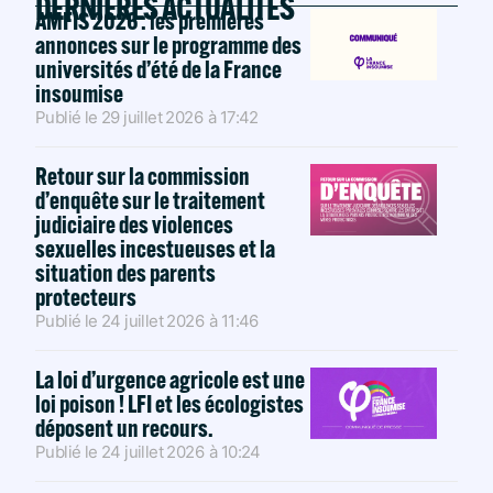
DERNIÈRES ACTUALITÉS
AMFIS 2026 : les premières
annonces sur le programme des
universités d’été de la France
insoumise
Publié le
29 juillet 2026
à
17:42
Retour sur la commission
d’enquête sur le traitement
judiciaire des violences
sexuelles incestueuses et la
situation des parents
protecteurs
Publié le
24 juillet 2026
à
11:46
La loi d’urgence agricole est une
loi poison ! LFI et les écologistes
déposent un recours.
Publié le
24 juillet 2026
à
10:24