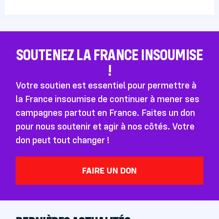
SOUTENEZ LA FRANCE INSOUMISE
!
Votre soutien est essentiel pour permettre à
la France insoumise de continuer à mener ses
campagnes partout en France. Faites un don
pour nous soutenir et agir à nos côtés. Votre
don peut tout changer !
FAIRE UN DON