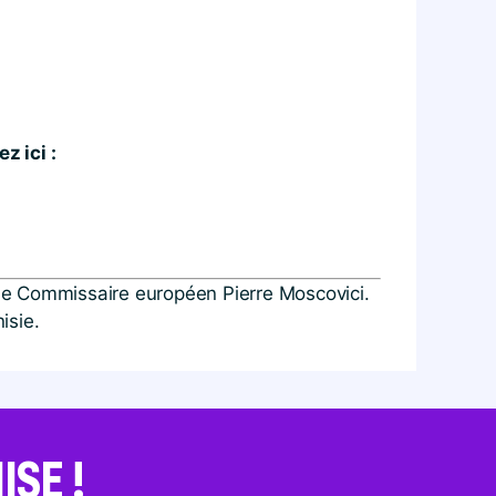
z ici :
t le Commissaire européen Pierre Moscovici.
isie.
SE !