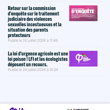
Retour sur la commission
d’enquête sur le traitement
judiciaire des violences
sexuelles incestueuses et la
situation des parents
protecteurs
Publié le
24 juillet 2026
à
11:46
La loi d’urgence agricole est une
loi poison ! LFI et les écologistes
déposent un recours.
Publié le
24 juillet 2026
à
10:24