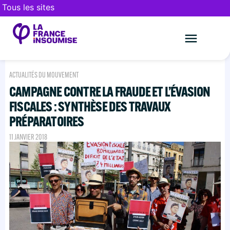
Tous les sites
Le mouveme
FAIRE UN DON
ACTUALITÉS DU MOUVEMENT
CAMPAGNE CONTRE LA FRAUDE ET L’ÉVASION
FISCALES : SYNTHÈSE DES TRAVAUX
PRÉPARATOIRES
11 JANVIER 2018