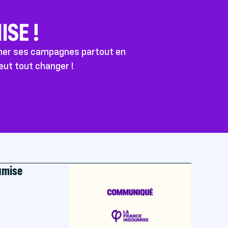
SE !
ener ses campagnes partout en
peut tout changer !
oumise